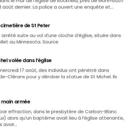
 dans le mur de l’église de Rockfield, près de Monmouth
 8 août dernier. La police a ouvert une enquête et…
 cimetière de St Peter
arrêté suite au vol d’une cloche d’église, située dans
ollet au Minnesota. Source
el volée dans l’église
 mercredi 17 août, des individus ont pénétré dans
-Clérans pour y dérober la statue de St Michel. Ils
à main armée
 par effraction, dans le presbytère de Carbon-Blanc
) alors qu’un baptême avait lieu à l’église attenante,
s avoir…