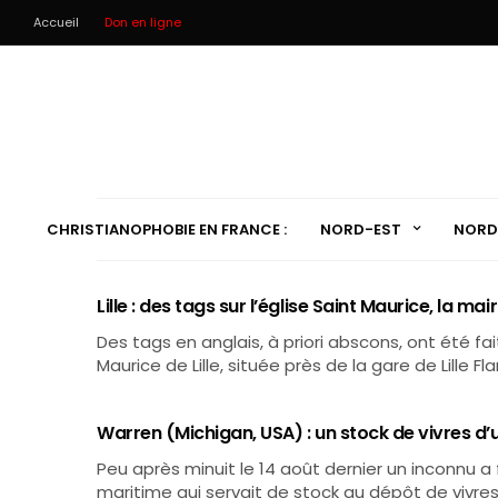
Accueil
Don en ligne
CHRISTIANOPHOBIE EN FRANCE :
NORD-EST
NORD
Lille : des tags sur l’église Saint Maurice, la mai
Des tags en anglais, à priori abscons, ont été fait
Maurice de Lille, située près de la gare de Lille F
Warren (Michigan, USA) : un stock de vivres d’
Peu après minuit le 14 août dernier un inconnu a
maritime qui servait de stock au dépôt de vivres