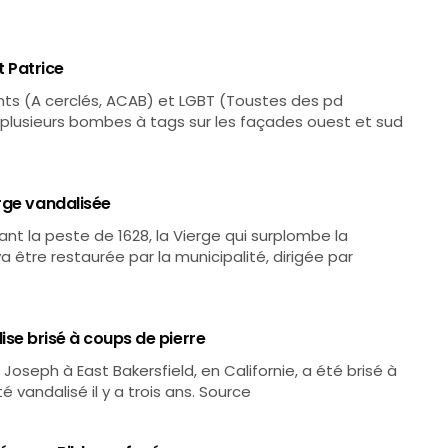
t Patrice
ants (A cerclés, ACAB) et LGBT (Toustes des pd
c plusieurs bombes à tags sur les façades ouest et sud
rge vandalisée
nt la peste de 1628, la Vierge qui surplombe la
tre restaurée par la municipalité, dirigée par
glise brisé à coups de pierre
int Joseph à East Bakersfield, en Californie, a été brisé à
té vandalisé il y a trois ans. Source