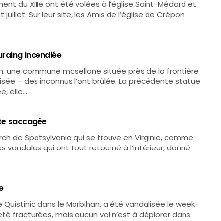
nt du XIIIe ont été volées à l’église Saint-Médard et
illet. Sur leur site, les Amis de l’église de Crépon
uraing incendiée
, une commune mosellane située près de la frontière
sée – des inconnus l’ont brûlée. La précédente statue
e, elle…
iste saccagée
hurch de Spotsylvania qui se trouve en Virginie, comme
 vandales qui ont tout retourné à l’intérieur, donné
e
Quistinic dans le Morbihan, a été vandalisée le week-
t été fracturées, mais aucun vol n’est à déplorer dans