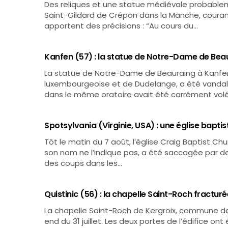
Des reliques et une statue médiévale probableme
Saint-Gildard de Crépon dans la Manche, courant ju
apportent des précisions : “Au cours du…
Kanfen (57) : la statue de Notre-Dame de Bea
La statue de Notre-Dame de Beauraing à Kanfen
luxembourgeoise et de Dudelange, a été vandali
dans le même oratoire avait été carrément volé
Spotsylvania (Virginie, USA) : une église bapt
Tôt le matin du 7 août, l’église Craig Baptist C
son nom ne l’indique pas, a été saccagée par des
des coups dans les…
Quistinic (56) : la chapelle Saint-Roch fracturé
La chapelle Saint-Roch de Kergroix, commune de 
end du 31 juillet. Les deux portes de l’édifice on