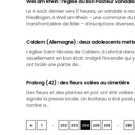
Weil am Rhein : l’église du Bon Pasteur vandali
Le 4 août dernier vers 11 heures, un vandale a re
Friedlingen, à Weil am Rhein – une commune d
transfrontalière de Bâle – d’inscriptions diverses
Caldern (Allemagne) : deux adolescents metten
L’église Saint-Nicolas de Caldern, à Lahntal dan
visuellement en bon état, malgré l’incendie qui y 
ont brûlé une partie de…
Pralong (42) : des fleurs volées au cimetière
Des fleurs et des plantes en pot ont été volées e
signale la presse locale. Un écriteau a été pos
tombe a…
…
…
←
1
202
203
204
205
206
280