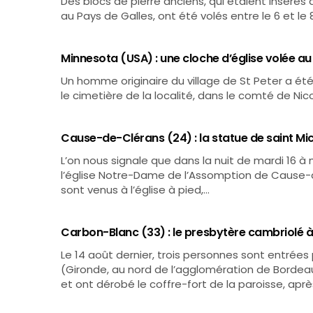
Des blocs de pierre anciens, qui étaient insérés
au Pays de Galles, ont été volés entre le 6 et le
Minnesota (USA) : une cloche d’église volée au
Un homme originaire du village de St Peter a été 
le cimetière de la localité, dans le comté de Nic
Cause-de-Clérans (24) : la statue de saint Mich
L’on nous signale que dans la nuit de mardi 16 à
l’église Notre-Dame de l’Assomption de Cause-de
sont venus à l’église à pied,…
Carbon-Blanc (33) : le presbytère cambriolé 
Le 14 août dernier, trois personnes sont entrées
(Gironde, au nord de l’agglomération de Bordeaux
et ont dérobé le coffre-fort de la paroisse, aprè