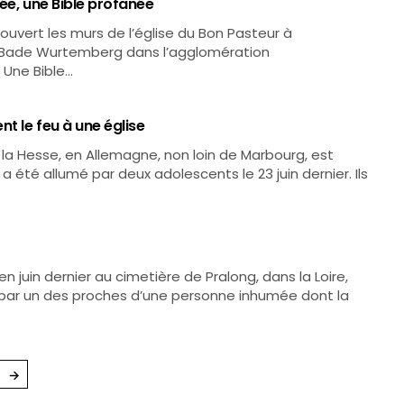
sée, une Bible profanée
couvert les murs de l’église du Bon Pasteur à
u Bade Wurtemberg dans l’agglomération
. Une Bible…
t le feu à une église
s la Hesse, en Allemagne, non loin de Marbourg, est
a été allumé par deux adolescents le 23 juin dernier. Ils
n juin dernier au cimetière de Pralong, dans la Loire,
é par un des proches d’une personne inhumée dont la
→