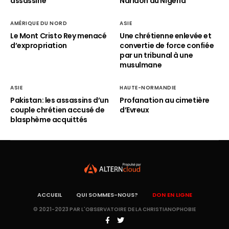
assassiné
Naridon au Nigéria
AMÉRIQUE DU NORD
ASIE
Le Mont Cristo Rey menacé
Une chrétienne enlevée et
d’expropriation
convertie de force confiée
par un tribunal à une
musulmane
ASIE
HAUTE-NORMANDIE
Pakistan: les assassins d’un
Profanation au cimetière
couple chrétien accusé de
d’Evreux
blasphème acquittés
ACCUEIL
QUI SOMMES-NOUS?
DON EN LIGNE
© 2021-2023 PAR L'OBSERVATOIRE DE LA CHRISTIANOPHOBIE