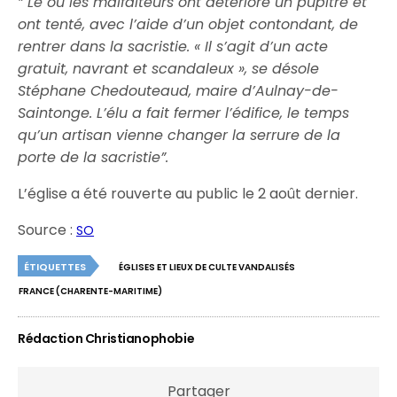
” Le ou les malfaiteurs ont détérioré un pupitre et
ont tenté, avec l’aide d’un objet contondant, de
rentrer dans la sacristie. « Il s’agit d’un acte
gratuit, navrant et scandaleux », se désole
Stéphane Chedouteaud, maire d’Aulnay-de-
Saintonge. L’élu a fait fermer l’édifice, le temps
qu’un artisan vienne changer la serrure de la
porte de la sacristie”.
L’église a été rouverte au public le 2 août dernier.
Source :
SO
ÉTIQUETTES
ÉGLISES ET LIEUX DE CULTE VANDALISÉS
FRANCE (CHARENTE-MARITIME)
Rédaction Christianophobie
Partager