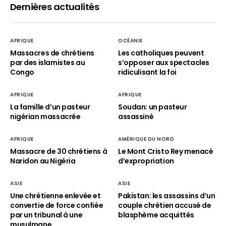
Dernières actualités
AFRIQUE
OCÉANIE
Massacres de chrétiens
Les catholiques peuvent
par des islamistes au
s’opposer aux spectacles
Congo
ridiculisant la foi
AFRIQUE
AFRIQUE
La famille d’un pasteur
Soudan: un pasteur
nigérian massacrée
assassiné
AFRIQUE
AMÉRIQUE DU NORD
Massacre de 30 chrétiens à
Le Mont Cristo Rey menacé
Naridon au Nigéria
d’expropriation
ASIE
ASIE
Une chrétienne enlevée et
Pakistan: les assassins d’un
convertie de force confiée
couple chrétien accusé de
par un tribunal à une
blasphème acquittés
musulmane