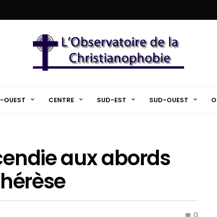
-OUEST
CENTRE
SUD-EST
SUD-OUEST
O
ncendie aux abords
 Thérèse
0