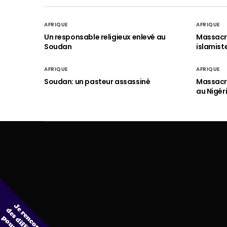
AFRIQUE
AFRIQUE
Un responsable religieux enlevé au
Massacre
Soudan
islamist
AFRIQUE
AFRIQUE
Soudan: un pasteur assassiné
Massacre
au Nigér