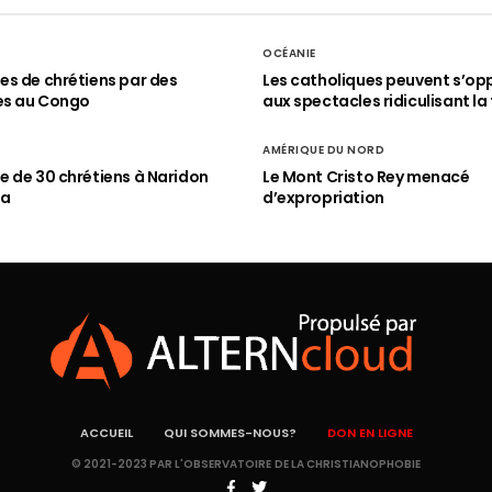
OCÉANIE
s de chrétiens par des
Les catholiques peuvent s’op
es au Congo
aux spectacles ridiculisant la 
AMÉRIQUE DU NORD
 de 30 chrétiens à Naridon
Le Mont Cristo Rey menacé
ia
d’expropriation
ACCUEIL
QUI SOMMES-NOUS?
DON EN LIGNE
© 2021-2023 PAR L'OBSERVATOIRE DE LA CHRISTIANOPHOBIE