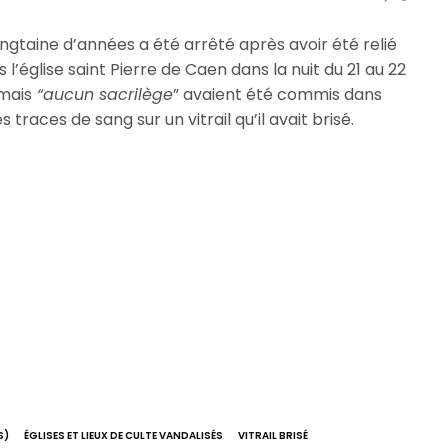
ngtaine d’années a été arrêté après avoir été relié
l’église saint Pierre de Caen dans la nuit du 21 au 22
 mais
“aucun sacrilège
” avaient été commis dans
s traces de sang sur un vitrail qu’il avait brisé.
S)
ÉGLISES ET LIEUX DE CULTE VANDALISÉS
VITRAIL BRISÉ