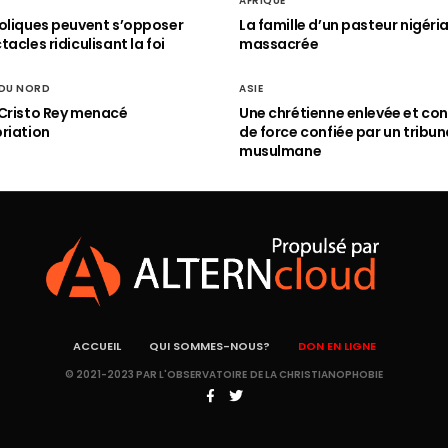
AFRIQUE
oliques peuvent s’opposer
La famille d’un pasteur nigéri
acles ridiculisant la foi
massacrée
 DU NORD
ASIE
Cristo Rey menacé
Une chrétienne enlevée et con
riation
de force confiée par un tribun
musulmane
ACCUEIL
QUI SOMMES-NOUS?
DON EN LIGNE
© 2021-2023 PAR L'OBSERVATOIRE DE LA CHRISTIANOPHOBIE