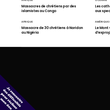
AFRIQUE
OCÉANIE
Massacres de chrétiens par des
Les cath
islamistes au Congo
aux spect
AFRIQUE
AMÉRIQUE
Massacre de 30 chrétiens à Naridon
Le Mont 
au Nigéria
d’exprop