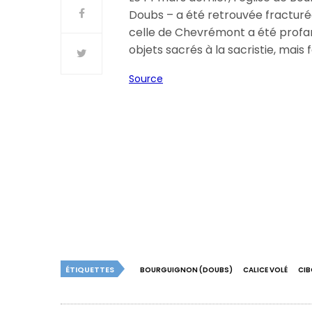
Doubs – a été retrouvée fracturée.
celle de Chevrémont a été profan
objets sacrés à la sacristie, mais 
Source
ÉTIQUETTES
BOURGUIGNON (DOUBS)
CALICE VOLÉ
CIB