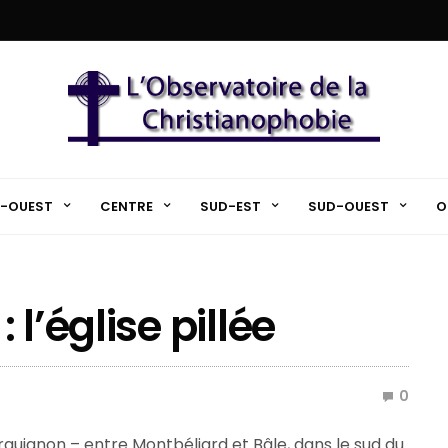
-OUEST
CENTRE
SUD-EST
SUD-OUEST
O
l’église pillée
0
urguignon – entre Montbéliard et Bâle, dans le sud du