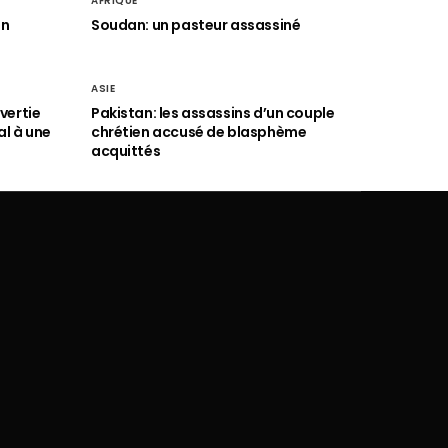
AFRIQUE
an
Soudan: un pasteur assassiné
ASIE
vertie
Pakistan: les assassins d’un couple
al à une
chrétien accusé de blasphème
acquittés