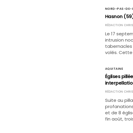
NORD-PAS-DE-C
Hasnon (59) 
RÉDACTION CHRIS
Le 17 septe
intrusion noc
tabernacles o
volés. Cette
AQUITAINE
Églises pill
interpellati
RÉDACTION CHRIS
Suite au pil
profanations
et de 8 égli
fin août, tr