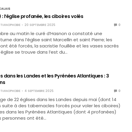
ALAIS
: l’église profanée, les ciboires volés
TIANOPHOBIE
20 SEPTEMBRE 2025
0
mbre au matin le curé d’Hasnon a constaté une
turne dans l’église saint Marcellin et saint Pierre; les
nt été forcés, la sacristie fouillée et les vases sacrés
 église se trouve dans l’est du…
ées dans les Landes et les Pyrénées Atlantiques : 3
ons
TIANOPHOBIE
4 SEPTEMBRE 2025
0
lage de 22 églises dans les Landes depuis mai (dont 14
 suite à des tabernacles forcés pour voler les ciboires)
ses dans les Pyrénées Atlantiques (dont 4 profanées)
ois personnes ont été…