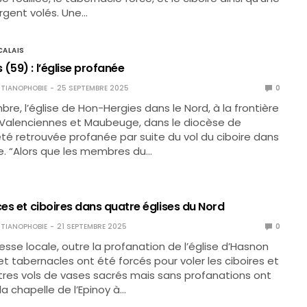
rgent volés. Une…
ALAIS
(59) : l’église profanée
TIANOPHOBIE
25 SEPTEMBRE 2025
0
bre, l’église de Hon-Hergies dans le Nord, à la frontière
 Valenciennes et Maubeuge, dans le diocèse de
té retrouvée profanée par suite du vol du ciboire dans
e. “Alors que les membres du…
ces et ciboires dans quatre églises du Nord
TIANOPHOBIE
21 SEPTEMBRE 2025
0
esse locale, outre la profanation de l’église d’Hasnon
 et tabernacles ont été forcés pour voler les ciboires et
utres vols de vases sacrés mais sans profanations ont
la chapelle de l’Epinoy à…