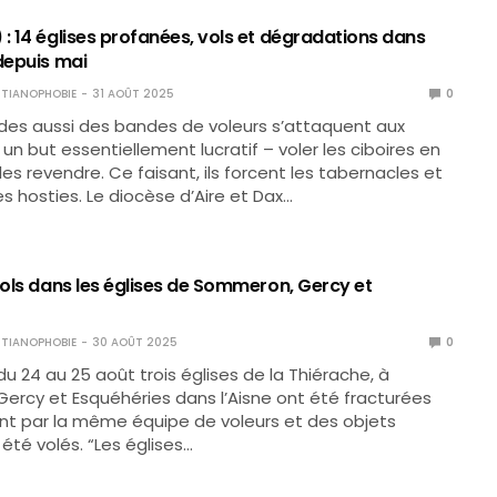
: 14 églises profanées, vols et dégradations dans
depuis mai
TIANOPHOBIE
31 AOÛT 2025
0
des aussi des bandes de voleurs s’attaquent aux
un but essentiellement lucratif – voler les ciboires en
es revendre. Ce faisant, ils forcent les tabernacles et
es hosties. Le diocèse d’Aire et Dax…
vols dans les églises de Sommeron, Gercy et
TIANOPHOBIE
30 AOÛT 2025
0
du 24 au 25 août trois églises de la Thiérache, à
rcy et Esquéhéries dans l’Aisne ont été fracturées
t par la même équipe de voleurs et des objets
été volés. “Les églises…