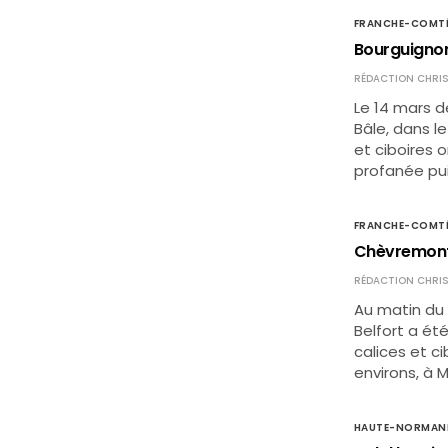
FRANCHE-COMT
Bourguignon (
RÉDACTION CHRIS
Le 14 mars d
Bâle, dans l
et ciboires 
profanée pui
FRANCHE-COMT
Chèvremont 
RÉDACTION CHRIS
Au matin du 
Belfort a ét
calices et ci
environs, à 
HAUTE-NORMAN