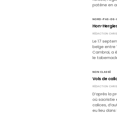
patène en a
NORD-PAS-DE-C
Hon-Hergies 
RÉDACTION CHRIS
Le 17 septem
belge entre
Cambrai, a é
le tabernacl
NON CLASSÉ
Vols de cali
RÉDACTION CHRIS
D’après la pr
où sacristie
calices, d’a
eu lieu dans 