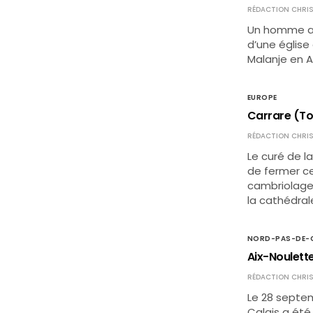
RÉDACTION CHRIS
Un homme a é
d’une église
Malanje en A
EUROPE
Carrare (Tos
RÉDACTION CHRIS
Le curé de l
de fermer ce
cambriolages
la cathédra
NORD-PAS-DE-C
Aix-Noulette
RÉDACTION CHRIS
Le 28 septem
Calais a été 