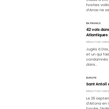
hosties volés
d’Arras ne s
EN FRANCE
42 vols dan
Atlantiques 
RÉDACTION CHRIS
Jugés à Dax,
et un qui fai
condamnés à 
dans…
EUROPE
Sant Antolí 
RÉDACTION CHRIS
Le 26 septemb
d’Aitona en 
forcée, l’égl