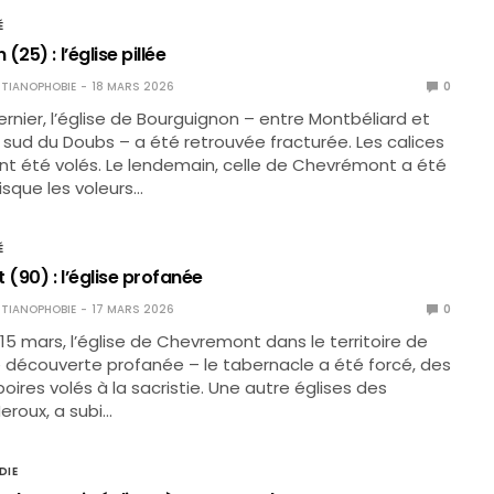
É
25) : l’église pillée
TIANOPHOBIE
18 MARS 2026
0
ernier, l’église de Bourguignon – entre Montbéliard et
e sud du Doubs – a été retrouvée fracturée. Les calices
ont été volés. Le lendemain, celle de Chevrémont a été
sque les voleurs…
É
(90) : l’église profanée
TIANOPHOBIE
17 MARS 2026
0
15 mars, l’église de Chevremont dans le territoire de
é découverte profanée – le tabernacle a été forcé, des
boires volés à la sacristie. Une autre églises des
Meroux, a subi…
DIE