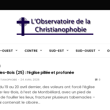
-OUEST
CENTRE
SUD-EST
SUD-OUEST
O
É
s-Bois (25) : l’église pillée et profanée
TIANOPHOBIE
24 AVRIL 2026
0
du 19 au 20 avril dernier, des voleurs ont forcé l’église
-les-Bois, à l’est de Montbéliard, avec un pied de
de fouiller les lieux, fracturer plusieurs tabernacles –
i contenait le ciboire…