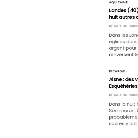
AQUITAINE
Landes (40) 
huit autres 
RÉDACTION CHRIS
Dans les Lan
églises dans 
argent pour l
renversent l
PICARDIE
Aisne : des 
Esquéhéries
RÉDACTION CHRIS
Dans la nuit 
Sommeron, Ge
probablemen
sacrés y ont 