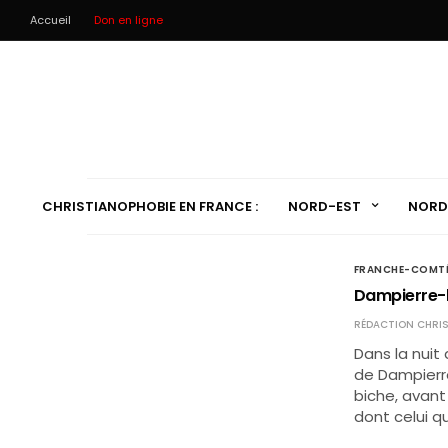
Accueil
Don en ligne
CHRISTIANOPHOBIE EN FRANCE :
NORD-EST
NORD
FRANCHE-COMT
Dampierre-le
RÉDACTION CHRIS
Dans la nuit 
de Dampierre
biche, avant 
dont celui qu