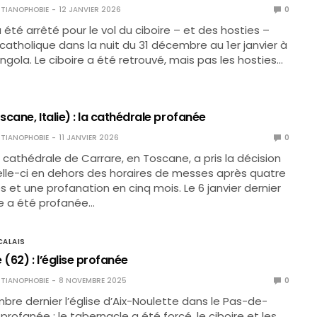
TIANOPHOBIE
12 JANVIER 2026
0
té arrêté pour le vol du ciboire – et des hosties –
 catholique dans la nuit du 31 décembre au 1er janvier à
ngola. Le ciboire a été retrouvé, mais pas les hosties…
cane, Italie) : la cathédrale profanée
TIANOPHOBIE
11 JANVIER 2026
0
a cathédrale de Carrare, en Toscane, a pris la décision
lle-ci en dehors des horaires de messes après quatre
 et une profanation en cinq mois. Le 6 janvier dernier
le a été profanée…
ALAIS
 (62) : l’église profanée
TIANOPHOBIE
8 NOVEMBRE 2025
0
bre dernier l’église d’Aix-Noulette dans le Pas-de-
profanée : le tabernacle a été forcé, le ciboire et les