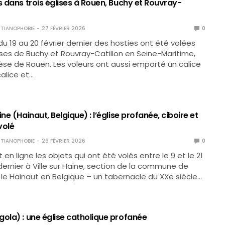
s dans trois églises à Rouen, Buchy et Rouvray-
TIANOPHOBIE
27 FÉVRIER 2026
0
du 19 au 20 février dernier des hosties ont été volées
ises de Buchy et Rouvray-Catillon en Seine-Maritime,
èse de Rouen. Les voleurs ont aussi emporté un calice
calice et…
ine (Hainaut, Belgique) : l’église profanée, ciboire et
volé
TIANOPHOBIE
26 FÉVRIER 2026
0
en ligne les objets qui ont été volés entre le 9 et le 21
rnier à Ville sur Haine, section de la commune de
 le Hainaut en Belgique – un tabernacle du XXe siècle…
gola) : une église catholique profanée