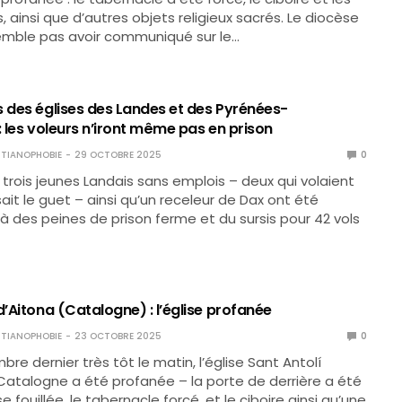
, ainsi que d’autres objets religieux sacrés. Le diocèse
emble pas avoir communiqué sur le…
s des églises des Landes et des Pyrénées-
: les voleurs n’iront même pas en prison
TIANOPHOBIE
29 OCTOBRE 2025
0
 trois jeunes Landais sans emplois – deux qui volaient
sait le guet – ainsi qu’un receleur de Dax ont été
des peines de prison ferme et du sursis pour 42 vols
d’Aitona (Catalogne) : l’église profanée
TIANOPHOBIE
23 OCTOBRE 2025
0
re dernier très tôt le matin, l’église Sant Antolí
Catalogne a été profanée – la porte de derrière a été
ise fouillée, le tabernacle forcé, et le ciboire ainsi qu’une