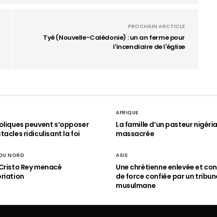
PROCHAIN ARCTICLE
Tyé (Nouvelle-Calédonie) : un an ferme pour
l'incendiaire de l'église
AFRIQUE
oliques peuvent s’opposer
La famille d’un pasteur nigéri
acles ridiculisant la foi
massacrée
 DU NORD
ASIE
Cristo Rey menacé
Une chrétienne enlevée et con
riation
de force confiée par un tribun
musulmane