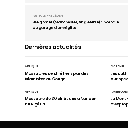
ARTICLE PRÉCÉDENT
Breighmet (Manchester, Angleterre) : incendie
du garage d'une église
Dernières actualités
AFRIQUE
OCÉANIE
Massacres de chrétiens par des
Les cath
islamistes au Congo
aux spect
AFRIQUE
AMÉRIQUE
Massacre de 30 chrétiens à Naridon
Le Mont 
au Nigéria
d’exprop