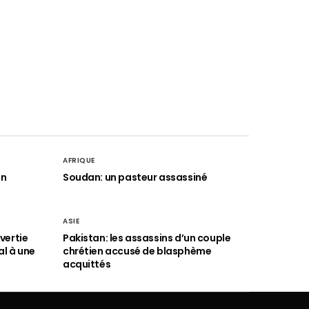
AFRIQUE
an
Soudan: un pasteur assassiné
ASIE
vertie
Pakistan: les assassins d’un couple
al à une
chrétien accusé de blasphème
acquittés