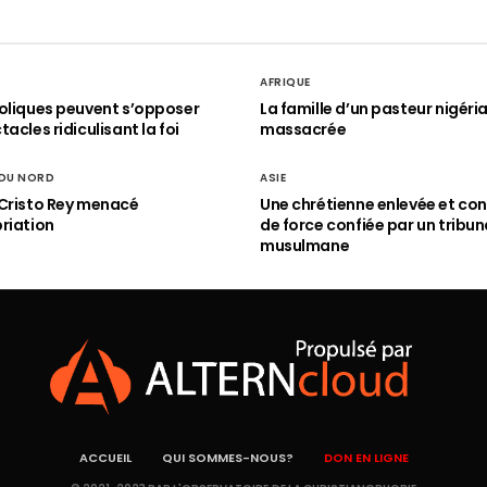
AFRIQUE
oliques peuvent s’opposer
La famille d’un pasteur nigéri
acles ridiculisant la foi
massacrée
 DU NORD
ASIE
Cristo Rey menacé
Une chrétienne enlevée et con
riation
de force confiée par un tribun
musulmane
ACCUEIL
QUI SOMMES-NOUS?
DON EN LIGNE