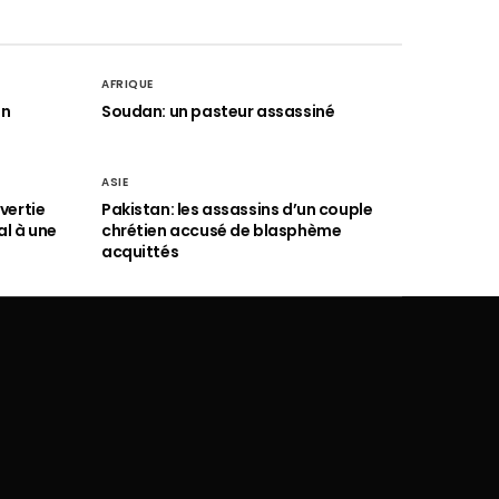
AFRIQUE
an
Soudan: un pasteur assassiné
ASIE
vertie
Pakistan: les assassins d’un couple
al à une
chrétien accusé de blasphème
acquittés