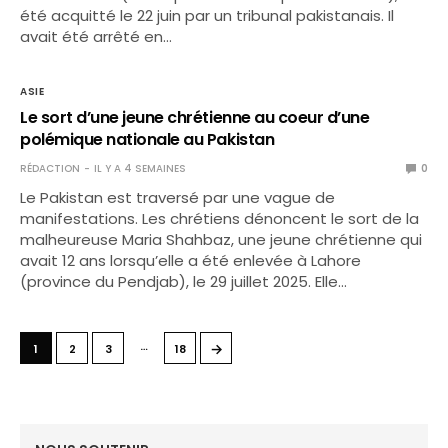
été acquitté le 22 juin par un tribunal pakistanais. Il
avait été arrêté en…
ASIE
Le sort d’une jeune chrétienne au coeur d’une
polémique nationale au Pakistan
RÉDACTION
IL Y A 4 SEMAINES
0
Le Pakistan est traversé par une vague de
manifestations. Les chrétiens dénoncent le sort de la
malheureuse Maria Shahbaz, une jeune chrétienne qui
avait 12 ans lorsqu’elle a été enlevée à Lahore
(province du Pendjab), le 29 juillet 2025. Elle…
…
→
1
2
3
18