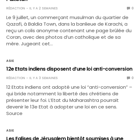
RÉDACTION
IL Y A 2 SEMAINES
0
Le 9 juillet, un commerçant musulman du quartier de
Qazafi, à Baldia Town, dans la banlieue de Karachi, a
reçu un colis anonyme contenant une page brûlée du
Coran, avec des photos d’un catholique et de sa
mère. Jugeant cet…
ASIE
12e Etats indiens disposent d’une loi anti-conversion
RÉDACTION
IL Y A 3 SEMAINES
0
12 Etats indiens ont adopté une loi “anti-conversion” –
qui bride notamment la liberté des chrétiens de
présenter leur foi. L’Etat du Maharashtra pourrait
devenir le 13e Etat à adopter une loi en ce sens.
Source
ASIE
Les Eglises de Jérusalem bientôt soumises à une