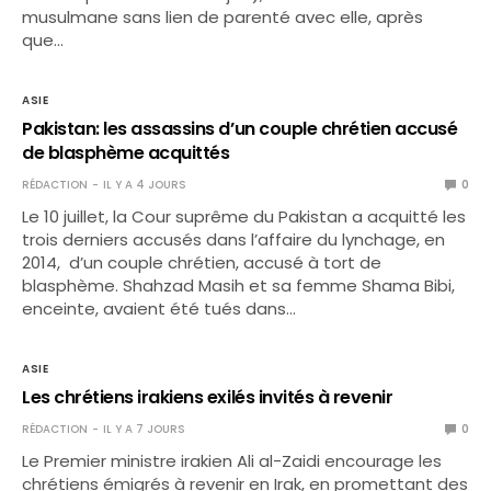
musulmane sans lien de parenté avec elle, après
que…
ASIE
Pakistan: les assassins d’un couple chrétien accusé
de blasphème acquittés
RÉDACTION
IL Y A 4 JOURS
0
Le 10 juillet, la Cour suprême du Pakistan a acquitté les
trois derniers accusés dans l’affaire du lynchage, en
2014, d’un couple chrétien, accusé à tort de
blasphème. Shahzad Masih et sa femme Shama Bibi,
enceinte, avaient été tués dans…
ASIE
Les chrétiens irakiens exilés invités à revenir
RÉDACTION
IL Y A 7 JOURS
0
Le Premier ministre irakien Ali al-Zaidi encourage les
chrétiens émigrés à revenir en Irak, en promettant des