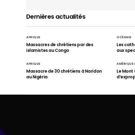
Dernières actualités
AFRIQUE
OCÉANIE
Massacres de chrétiens par des
Les cath
islamistes au Congo
aux spect
AFRIQUE
AMÉRIQUE
Massacre de 30 chrétiens à Naridon
Le Mont 
au Nigéria
d’exprop