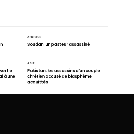
AFRIQUE
an
Soudan: un pasteur assassiné
ASIE
vertie
Pakistan: les assassins d’un couple
al à une
chrétien accusé de blasphème
acquittés