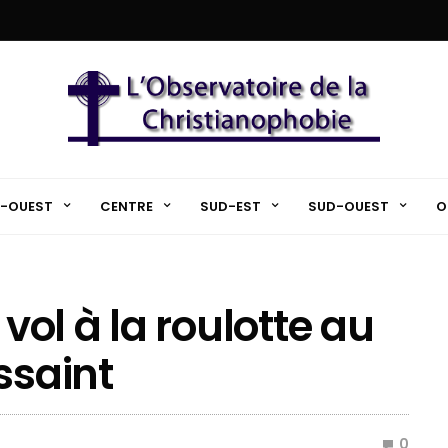
-OUEST
CENTRE
SUD-EST
SUD-OUEST
O
 vol à la roulotte au
ssaint
0