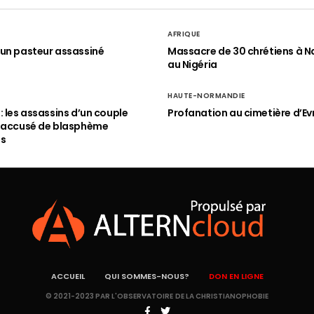
AFRIQUE
un pasteur assassiné
Massacre de 30 chrétiens à N
au Nigéria
HAUTE-NORMANDIE
: les assassins d’un couple
Profanation au cimetière d’Ev
n accusé de blasphème
és
ACCUEIL
QUI SOMMES-NOUS?
DON EN LIGNE
© 2021-2023 PAR L'OBSERVATOIRE DE LA CHRISTIANOPHOBIE