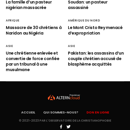
La famille d’un pasteur
Soudan: un pasteur
nigérian massacrée
assassiné
AFRIQUE
AMÉRIQUE DU NORD
Massacre de 30 chrétiens à
Le Mont Cristo Rey menacé
Naridon au Nigéria
d’expropriation
ASIE
ASIE
Une chrétienne enlevée et
Pakistan: les assassins d’un
convertie de force confiée
couple chrétien accusé de
par un tribunal à une
blasphème acquittés
musulmane
ACCUEIL
QUI SOMMES-NOUS?
DON EN LIGNE
© 2021-2023 PAR L'OBSERVATOIRE DE LA CHRISTIANOPHOBIE