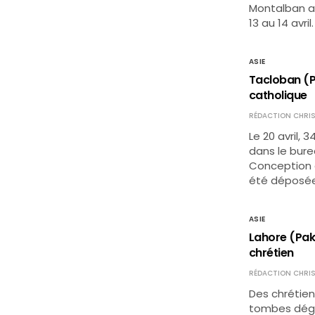
Montalban au
13 au 14 avri
ASIE
Tacloban (P
catholique
RÉDACTION CHRIS
Le 20 avril, 
dans le bure
Conception d
été déposée
ASIE
Lahore (Pak
chrétien
RÉDACTION CHRIS
Des chrétie
tombes dégra