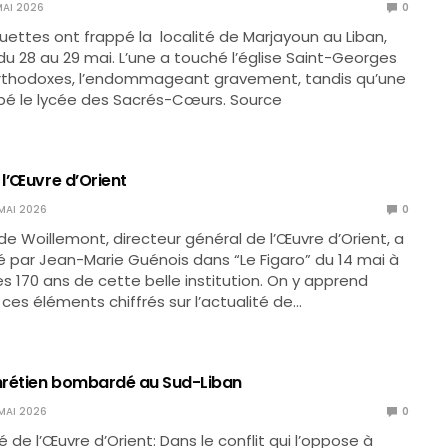
MAI 2026
0
quettes ont frappé la localité de Marjayoun au Liban,
 du 28 au 29 mai. L’une a touché l’église Saint-Georges
rthodoxes, l’endommageant gravement, tandis qu’une
pé le lycée des Sacrés-Cœurs. Source
 l’Œuvre d’Orient
MAI 2026
0
e Woillemont, directeur général de l’Œuvre d’Orient, a
é par Jean-Marie Guénois dans “Le Figaro” du 14 mai à
es 170 ans de cette belle institution. On y apprend
s éléments chiffrés sur l’actualité de…
chrétien bombardé au Sud-Liban
MAI 2026
0
e l’Œuvre d’Orient: Dans le conflit qui l’oppose à