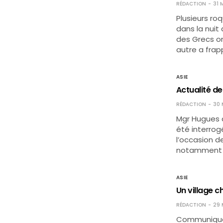
RÉDACTION
31 
Plusieurs ro
dans la nuit
des Grecs o
autre a frap
ASIE
Actualité de
RÉDACTION
30 
Mgr Hugues d
été interrog
l’occasion d
notamment ce
ASIE
Un village 
RÉDACTION
29 
Communiqué d