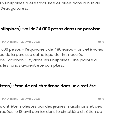
x Philippines a été fracturée et pillée dans la nuit du
l. Deux guitares,…
hilippines) : vol de 34.000 pesos dans une paroisse
TIANOPHOBIE
27 AVRIL 2026
0
34.000 pesos – l’équivalent de 480 euros – ont été volés
au de la paroisse catholique de l’Immaculée
e Tacloban City dans les Philippines. Une plainte a
; les fonds avaient été comptés…
istan) : émeute antichrétienne dans un cimetière
TIANOPHOBIE
26 AVRIL 2026
0
ns ont été molestés par des jeunes musulmans et des
dées le 18 avril dernier dans le cimetière chrétien de