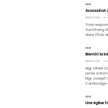
ASIE
Assassinat d
RÉDACTION
4 J
Trois respon
Vumthang Sit
dans l’État 
ASIE
Bientôt la 
RÉDACTION
3 J
Mgr Olivier 
remis à Rome
Mgr Joseph S
Cambodge en 
ASIE
Une église 