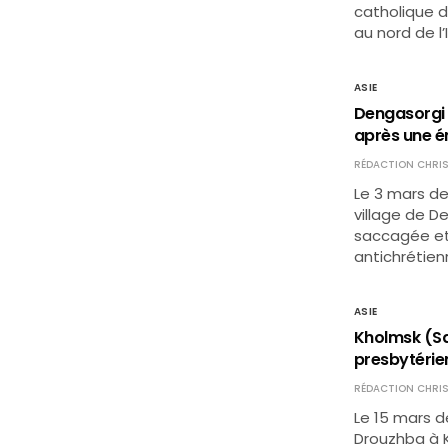
catholique d
au nord de l’
ASIE
Dengasorgi 
après une é
RÉDACTION CHRIS
Le 3 mars de
village de D
saccagée et
antichrétien
ASIE
Kholmsk (Sak
presbytérie
RÉDACTION CHRIS
Le 15 mars d
Drouzhba à K