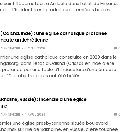
u saint Rédempteur, à Ambala dans l’état de Hiryana,
Inde. “L’incident s’est produit aux premières heures…
(Odisha, Inde) : une église catholique profanée
meute antichrétienne
TIANOPHOBIE
6 AVRIL 2026
0
rnier une église catholique construite en 2023 dans le
engasorgi dans l’état d’Odisha (Orissa) en Inde a été
 profanée par une foule d’hindous lors d’une émeute
ne. “Des objets sacrés ont été brûlés…
haline, Russie) : incendie d’une église
nne
TIANOPHOBIE
4 AVRIL 2026
0
ernier une église presbytérienne située boulevard
holmsk sur l’île de Sakhaline, en Russie, a été touchée