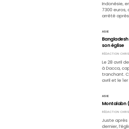
Indonésie, en
7300 euros, a
arrêté aprè
ASIE
Bangladesh 
son église
RÉDACTION CHRIS
Le 28 avril d
à Dacca, cap
tranchant. C
avril et le 1
ASIE
Montalabn (P
RÉDACTION CHRIS
Juste après a
dernier, l’ég