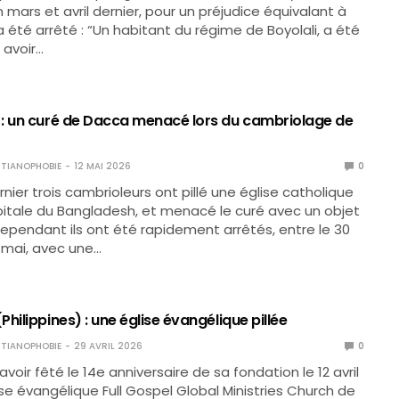
 mars et avril dernier, pour un préjudice équivalant à
 été arrêté : “Un habitant du régime de Boyolali, a été
s avoir…
: un curé de Dacca menacé lors du cambriolage de
TIANOPHOBIE
12 MAI 2026
0
ernier trois cambrioleurs ont pillé une église catholique
itale du Bangladesh, et menacé le curé avec un objet
ependant ils ont été rapidement arrêtés, entre le 30
er mai, avec une…
hilippines) : une église évangélique pillée
TIANOPHOBIE
29 AVRIL 2026
0
voir fêté le 14e anniversaire de sa fondation le 12 avril
lise évangélique Full Gospel Global Ministries Church de