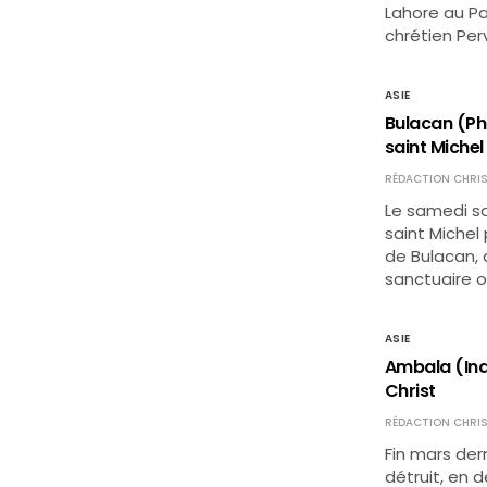
Lahore au Pak
chrétien Per
ASIE
Bulacan (Phi
saint Michel
RÉDACTION CHRIS
Le samedi sa
saint Michel
de Bulacan, a
sanctuaire 
ASIE
Ambala (Ind
Christ
RÉDACTION CHRIS
Fin mars de
détruit, en 