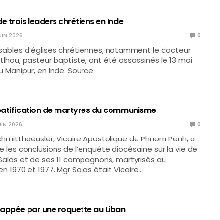
e trois leaders chrétiens en Inde
UIN 2026
0
sables d’églises chrétiennes, notamment le docteur
lhou, pasteur baptiste, ont été assassinés le 13 mai
du Manipur, en Inde. Source
béatification de martyres du communisme
UIN 2026
0
Schmitthaeusler, Vicaire Apostolique de Phnom Penh, a
 les conclusions de l’enquête diocésaine sur la vie de
alas et de ses 11 compagnons, martyrisés au
1970 et 1977. Mgr Salas était Vicaire…
frappée par une roquette au Liban