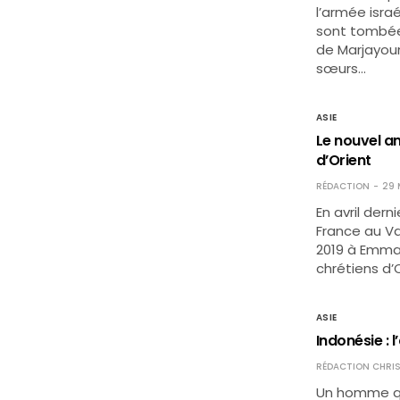
l’armée isra
sont tombées
de Marjayoun
sœurs…
ASIE
Le nouvel a
d’Orient
RÉDACTION
29 
En avril de
France au Va
2019 à Emma
chrétiens d’O
ASIE
Indonésie : 
RÉDACTION CHRIS
Un homme qui