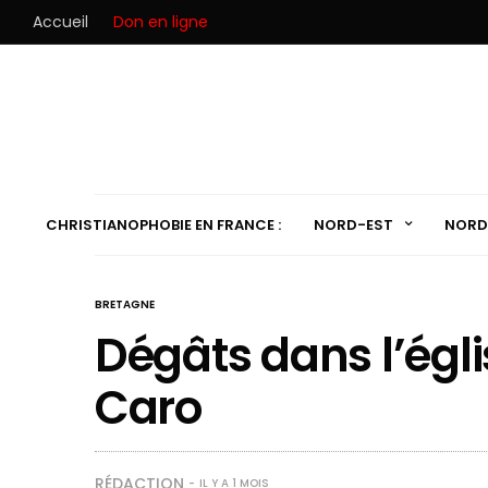
Accueil
Don en ligne
CHRISTIANOPHOBIE EN FRANCE :
NORD-EST
NORD
BRETAGNE
Dégâts dans l’égl
Caro
RÉDACTION
IL Y A 1 MOIS