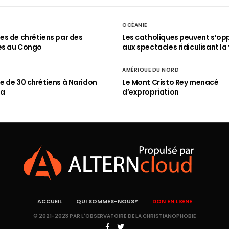
OCÉANIE
s de chrétiens par des
Les catholiques peuvent s’op
es au Congo
aux spectacles ridiculisant la 
AMÉRIQUE DU NORD
 de 30 chrétiens à Naridon
Le Mont Cristo Rey menacé
ia
d’expropriation
ACCUEIL
QUI SOMMES-NOUS?
DON EN LIGNE
© 2021-2023 PAR L'OBSERVATOIRE DE LA CHRISTIANOPHOBIE