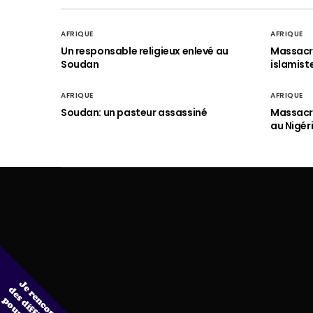
AFRIQUE
AFRIQUE
Un responsable religieux enlevé au
Massacre
Soudan
islamist
AFRIQUE
AFRIQUE
Soudan: un pasteur assassiné
Massacre
au Nigér