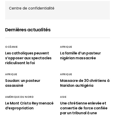
Centre de confidentialité
Dernières actualités
OCÉANIE
AFRIQUE
Les catholiques peuvent
La famille d’un pasteur
s’opposer aux spectacles
nigérian massacrée
ridiculisant la foi
AFRIQUE
AFRIQUE
Soudan: un pasteur
Massacre de 30 chrétiens à
assassiné
Naridon au Nigéria
AMÉRIQUE DU NORD
ASIE
Le Mont Cristo Rey menacé
Une chrétienne enlevée et
d’expropriation
convertie de force confiée
par un tribunal à une