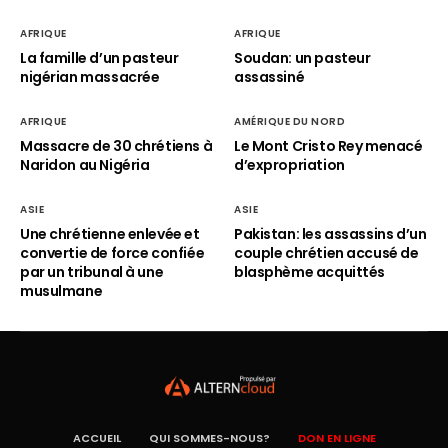
AFRIQUE
AFRIQUE
La famille d’un pasteur
Soudan: un pasteur
nigérian massacrée
assassiné
AFRIQUE
AMÉRIQUE DU NORD
Massacre de 30 chrétiens à
Le Mont Cristo Rey menacé
Naridon au Nigéria
d’expropriation
ASIE
ASIE
Une chrétienne enlevée et
Pakistan: les assassins d’un
convertie de force confiée
couple chrétien accusé de
par un tribunal à une
blasphème acquittés
musulmane
ACCUEIL
QUI SOMMES-NOUS?
DON EN LIGNE