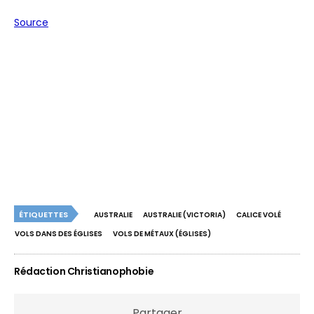
Source
ÉTIQUETTES
AUSTRALIE
AUSTRALIE (VICTORIA)
CALICE VOLÉ
VOLS DANS DES ÉGLISES
VOLS DE MÉTAUX (ÉGLISES)
Rédaction Christianophobie
Partager