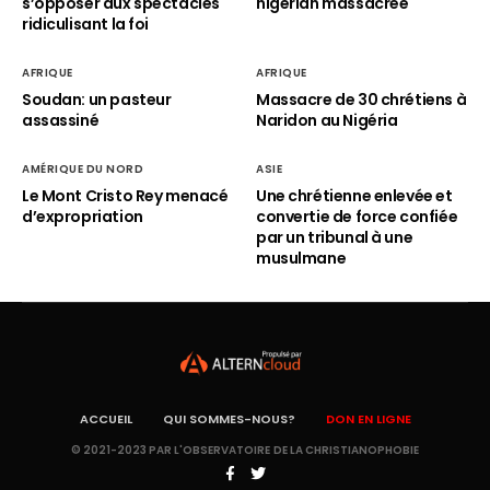
s’opposer aux spectacles
nigérian massacrée
ridiculisant la foi
AFRIQUE
AFRIQUE
Soudan: un pasteur
Massacre de 30 chrétiens à
assassiné
Naridon au Nigéria
AMÉRIQUE DU NORD
ASIE
Le Mont Cristo Rey menacé
Une chrétienne enlevée et
d’expropriation
convertie de force confiée
par un tribunal à une
musulmane
ACCUEIL
QUI SOMMES-NOUS?
DON EN LIGNE
© 2021-2023 PAR L'OBSERVATOIRE DE LA CHRISTIANOPHOBIE