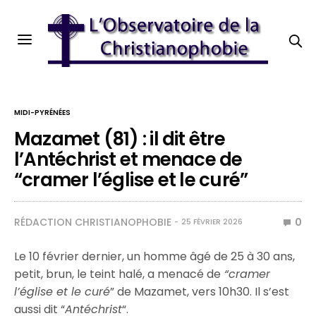
MIDI-PYRÉNÉES
Mazamet (81) : il dit être
l’Antéchrist et menace de
“cramer l’église et le curé”
RÉDACTION CHRISTIANOPHOBIE
0
25 FÉVRIER 2026
Le 10 février dernier, un homme âgé de 25 à 30 ans,
petit, brun, le teint halé, a menacé de
“cramer
l’église et le curé
” de Mazamet, vers 10h30. Il s’est
aussi dit “
Antéchrist
“.