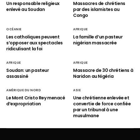
Un responsable religieux
Massacres de chrétiens
enlevé au Soudan
par des islamistes au
Congo
OCÉANIE
AFRIQUE
Les catholiques peuvent
La famille d’un pasteur
s’opposer aux spectacles
nigérian massacrée
ridiculisant la foi
AFRIQUE
AFRIQUE
Soudan: un pasteur
Massacre de 30 chrétiens à
assassiné
Naridon au Nigéria
AMÉRIQUE DU NORD
ASIE
Le Mont Cristo Rey menacé
Une chrétienne enlevée et
d’expropriation
convertie de force confiée
par un tribunal à une
musulmane