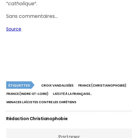
“
catholique
“.
Sans commentaires…
Source
ÉTIQUETTES
CROIX VANDALISÉES
FRANCE (CHRISTIANOPHOBIE)
FRANCE (INDRE-ET-LOIRE)
LAÏCITÉ À LA FRANÇAISE…
MENACES LAÏCISTES CONTRE LES CHRÉTIENS
Rédaction Christianophobie
Partager