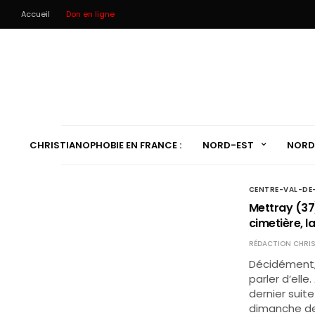
Accueil
Don en ligne
CHRISTIANOPHOBIE EN FRANCE :
NORD-EST
NORD
CENTRE-VAL-DE
Mettray (37)
cimetière, la
RÉDACTION CHRIS
Décidément, 
parler d’elle
dernier suit
dimanche de 