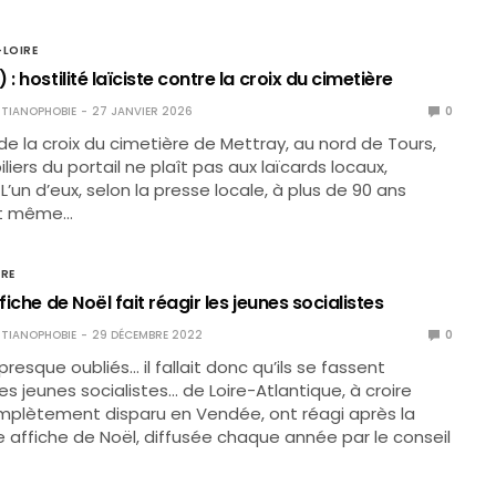
-LOIRE
: hostilité laïciste contre la croix du cimetière
TIANOPHOBIE
27 JANVIER 2026
0
 de la croix du cimetière de Mettray, au nord de Tours,
piliers du portail ne plaît pas aux laïcards locaux,
L’un d’eux, selon la presse locale, à plus de 90 ans
it même…
IRE
fiche de Noël fait réagir les jeunes socialistes
TIANOPHOBIE
29 DÉCEMBRE 2022
0
presque oubliés… il fallait donc qu’ils se fassent
es jeunes socialistes… de Loire-Atlantique, à croire
omplètement disparu en Vendée, ont réagi après la
le affiche de Noël, diffusée chaque année par le conseil