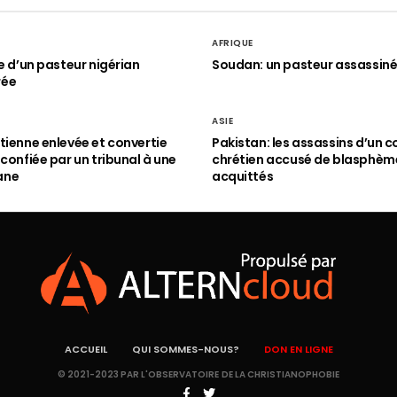
AFRIQUE
le d’un pasteur nigérian
Soudan: un pasteur assassin
rée
ASIE
tienne enlevée et convertie
Pakistan: les assassins d’un c
 confiée par un tribunal à une
chrétien accusé de blasphèm
ane
acquittés
ACCUEIL
QUI SOMMES-NOUS?
DON EN LIGNE
© 2021-2023 PAR L'OBSERVATOIRE DE LA CHRISTIANOPHOBIE