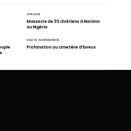
AFRIQUE
é
Massacre de 30 chrétiens à Naridon
au Nigéria
HAUTE-NORMANDIE
ouple
Profanation au cimetière d’Evreux
e