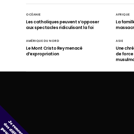
OCÉANIE
AFRIQUE
Les catholiques peuvent s’opposer
La famil
aux spectacles ridiculisant la foi
massac
AMÉRIQUE DU NORD
ASIE
Le Mont Cristo Rey menacé
Une chré
d’expropriation
de force
musulm