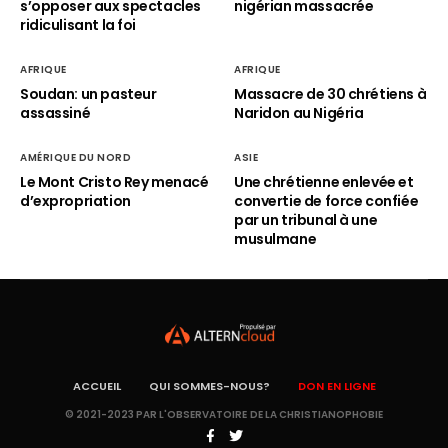
s’opposer aux spectacles
nigérian massacrée
ridiculisant la foi
AFRIQUE
AFRIQUE
Soudan: un pasteur
Massacre de 30 chrétiens à
assassiné
Naridon au Nigéria
AMÉRIQUE DU NORD
ASIE
Le Mont Cristo Rey menacé
Une chrétienne enlevée et
d’expropriation
convertie de force confiée
par un tribunal à une
musulmane
ACCUEIL
QUI SOMMES-NOUS?
DON EN LIGNE
© 2021-2023 PAR L'OBSERVATOIRE DE LA CHRISTIANOPHOBIE