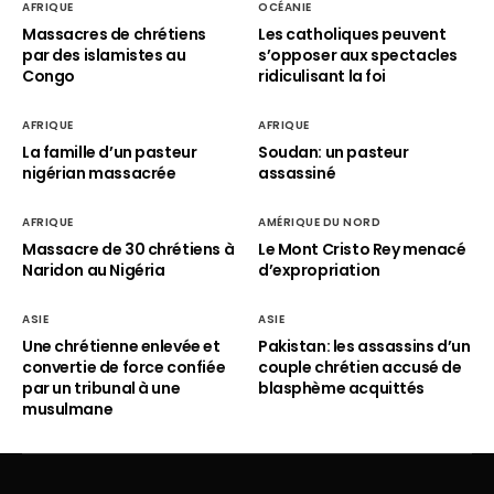
AFRIQUE
OCÉANIE
Massacres de chrétiens
Les catholiques peuvent
par des islamistes au
s’opposer aux spectacles
Congo
ridiculisant la foi
AFRIQUE
AFRIQUE
La famille d’un pasteur
Soudan: un pasteur
nigérian massacrée
assassiné
AFRIQUE
AMÉRIQUE DU NORD
Massacre de 30 chrétiens à
Le Mont Cristo Rey menacé
Naridon au Nigéria
d’expropriation
ASIE
ASIE
Une chrétienne enlevée et
Pakistan: les assassins d’un
convertie de force confiée
couple chrétien accusé de
par un tribunal à une
blasphème acquittés
musulmane