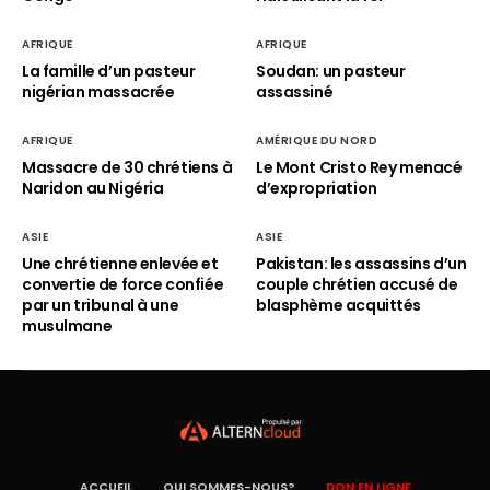
AFRIQUE
AFRIQUE
La famille d’un pasteur
Soudan: un pasteur
nigérian massacrée
assassiné
AFRIQUE
AMÉRIQUE DU NORD
Massacre de 30 chrétiens à
Le Mont Cristo Rey menacé
Naridon au Nigéria
d’expropriation
ASIE
ASIE
Une chrétienne enlevée et
Pakistan: les assassins d’un
convertie de force confiée
couple chrétien accusé de
par un tribunal à une
blasphème acquittés
musulmane
ACCUEIL
QUI SOMMES-NOUS?
DON EN LIGNE