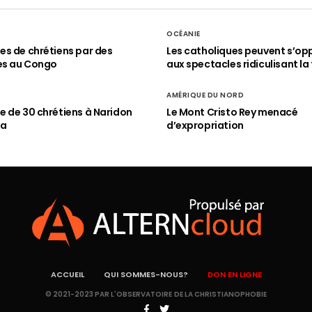
OCÉANIE
s de chrétiens par des
Les catholiques peuvent s’op
es au Congo
aux spectacles ridiculisant la 
AMÉRIQUE DU NORD
 de 30 chrétiens à Naridon
Le Mont Cristo Rey menacé
ia
d’expropriation
ACCUEIL
QUI SOMMES-NOUS?
DON EN LIGNE
© 2021-2023 PAR L'OBSERVATOIRE DE LA CHRISTIANOPHOBIE