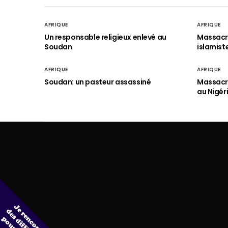
AFRIQUE
AFRIQUE
Un responsable religieux enlevé au
Massacre
Soudan
islamist
AFRIQUE
AFRIQUE
Soudan: un pasteur assassiné
Massacre
au Nigér