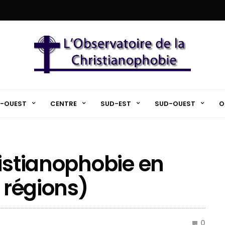
-OUEST
CENTRE
SUD-EST
SUD-OUEST
O
ristianophobie en
r régions)
0