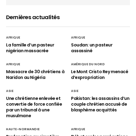
Dernières actualités
AFRIQUE
AFRIQUE
La famille d’un pasteur
Soudan: un pasteur
nigérian massacrée
assassiné
AFRIQUE
AMÉRIQUE DU NORD
Massacre de 30 chrétiens à
Le Mont Cristo Rey menacé
Naridon au Nigéria
d’expropriation
ASIE
ASIE
Une chrétienne enlevée et
Pakistan: les assassins d’un
convertie de force confiée
couple chrétien accusé de
par un tribunal à une
blasphème acquittés
musulmane
HAUTE-NORMANDIE
AFRIQUE