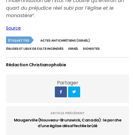
l’indemnisation de l’État ne couvre qu’environ un
quart du préjudice réel subi par l’église et le
monastère
“.
Source
ÉTIQUETTES
ACTES ANTICHRÉTIENS (ISRAËL)
ÉGLISES ET LIEUX DE CULTE INCENDIÉS
ISRAËL
SIONISTES
Rédaction Christianophobie
Partager
ARTICLE PRÉCÉDENT
Maugerville (Nouveau-Brunswick, Canada) : le porche
d'une église désaffectée brûlé