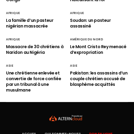
AFRIQUE
AFRIQUE
La famille d’un pasteur
Soudan: un pasteur
nigérian massacrée
assassiné
AFRIQUE
AMÉRIQUE DU NORD
Massacre de 30 chrétiens à
Le Mont Cristo Rey menacé
Naridon au Nigéria
d’expropriation
ASIE
ASIE
Une chrétienne enlevée et
Pakistan: les assassins d’un
convertie de force confiée
couple chrétien accusé de
par un tribunal à une
blasphème acquittés
musulmane
ACCUEIL
QUI SOMMES-NOUS?
DON EN LIGNE