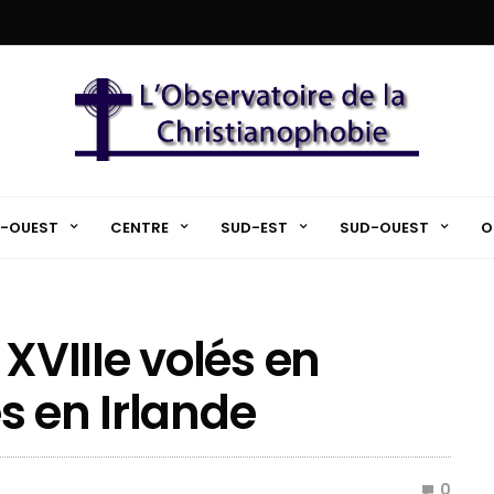
-OUEST
CENTRE
SUD-EST
SUD-OUEST
O
 XVIIIe volés en
s en Irlande
0