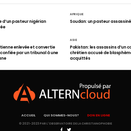
AFRIQUE
le d’un pasteur nigérian
Soudan: un pasteur assassin
rée
ASIE
tienne enlevée et convertie
Pakistan: les assassins d’un c
 confiée par un tribunal à une
chrétien accusé de blasphèm
ane
acquittés
ACCUEIL
QUI SOMMES-NOUS?
DON EN LIGNE
© 2021-2023 PAR L'OBSERVATOIRE DE LA CHRISTIANOPHOBIE