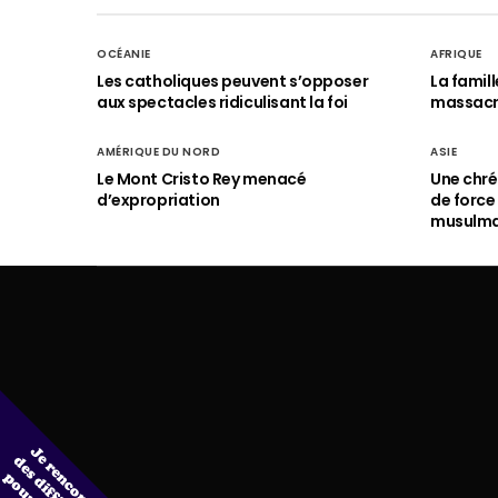
OCÉANIE
AFRIQUE
Les catholiques peuvent s’opposer
La famil
aux spectacles ridiculisant la foi
massac
AMÉRIQUE DU NORD
ASIE
Le Mont Cristo Rey menacé
Une chré
d’expropriation
de force
musulm