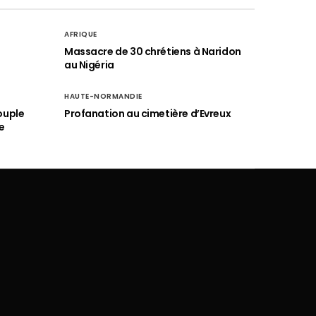
AFRIQUE
é
Massacre de 30 chrétiens à Naridon
au Nigéria
HAUTE-NORMANDIE
ouple
Profanation au cimetière d’Evreux
e