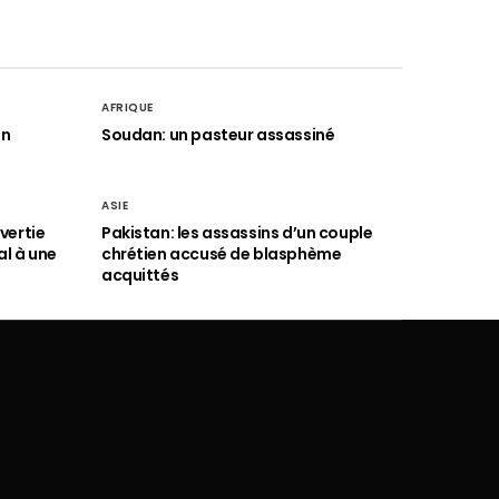
AFRIQUE
an
Soudan: un pasteur assassiné
ASIE
vertie
Pakistan: les assassins d’un couple
al à une
chrétien accusé de blasphème
acquittés