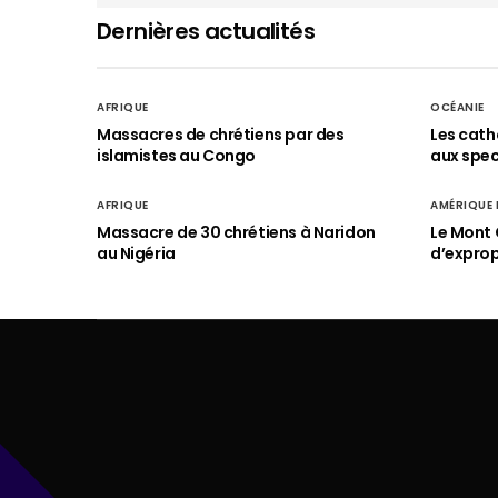
Dernières actualités
AFRIQUE
OCÉANIE
Massacres de chrétiens par des
Les cath
islamistes au Congo
aux spect
AFRIQUE
AMÉRIQUE
Massacre de 30 chrétiens à Naridon
Le Mont 
au Nigéria
d’exprop