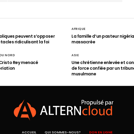
AFRIQUE
oliques peuvent s’opposer
La famille d’un pasteur nigéri
acles ridiculisant la foi
massacrée
 DU NORD
ASIE
Cristo Rey menacé
Une chrétienne enlevée et con
riation
de force confiée par un tribun
musulmane
ACCUEIL
QUI SOMMES-NOUS?
DON EN LIGNE