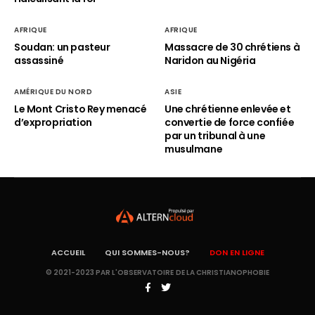
AFRIQUE
AFRIQUE
Soudan: un pasteur
Massacre de 30 chrétiens à
assassiné
Naridon au Nigéria
AMÉRIQUE DU NORD
ASIE
Le Mont Cristo Rey menacé
Une chrétienne enlevée et
d’expropriation
convertie de force confiée
par un tribunal à une
musulmane
ACCUEIL
QUI SOMMES-NOUS?
DON EN LIGNE
© 2021-2023 PAR L'OBSERVATOIRE DE LA CHRISTIANOPHOBIE