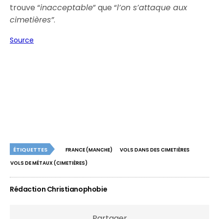
trouve “
inacceptable
” que “
l’on s’attaque aux
cimetières”
.
Source
ÉTIQUETTES
FRANCE (MANCHE)
VOLS DANS DES CIMETIÈRES
VOLS DE MÉTAUX (CIMETIÈRES)
Rédaction Christianophobie
Partager