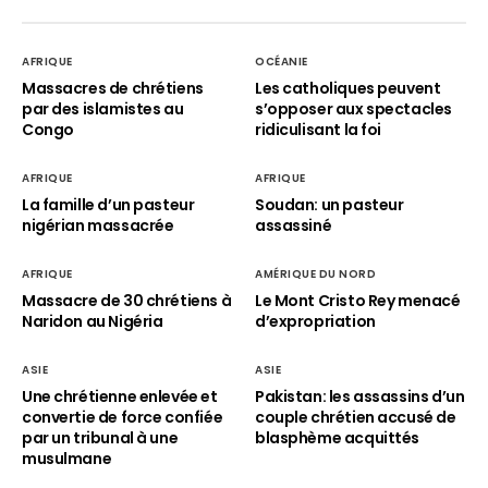
AFRIQUE
OCÉANIE
Massacres de chrétiens
Les catholiques peuvent
par des islamistes au
s’opposer aux spectacles
Congo
ridiculisant la foi
AFRIQUE
AFRIQUE
La famille d’un pasteur
Soudan: un pasteur
nigérian massacrée
assassiné
AFRIQUE
AMÉRIQUE DU NORD
Massacre de 30 chrétiens à
Le Mont Cristo Rey menacé
Naridon au Nigéria
d’expropriation
ASIE
ASIE
Une chrétienne enlevée et
Pakistan: les assassins d’un
convertie de force confiée
couple chrétien accusé de
par un tribunal à une
blasphème acquittés
musulmane