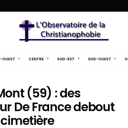
-OUEST
CENTRE
SUD-EST
SUD-OUEST
O
Mont (59) : des
ur De France debout
 cimetière