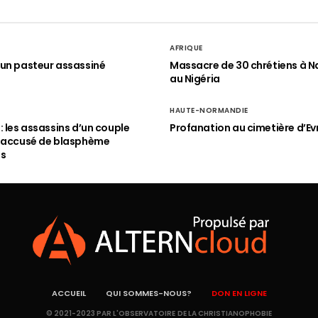
AFRIQUE
un pasteur assassiné
Massacre de 30 chrétiens à N
au Nigéria
HAUTE-NORMANDIE
: les assassins d’un couple
Profanation au cimetière d’Ev
n accusé de blasphème
és
ACCUEIL
QUI SOMMES-NOUS?
DON EN LIGNE
© 2021-2023 PAR L'OBSERVATOIRE DE LA CHRISTIANOPHOBIE