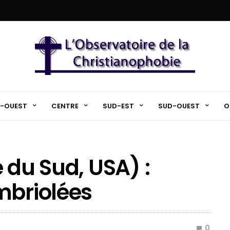
-OUEST
CENTRE
SUD-EST
SUD-OUEST
O
 du Sud, USA) :
mbriolées
0