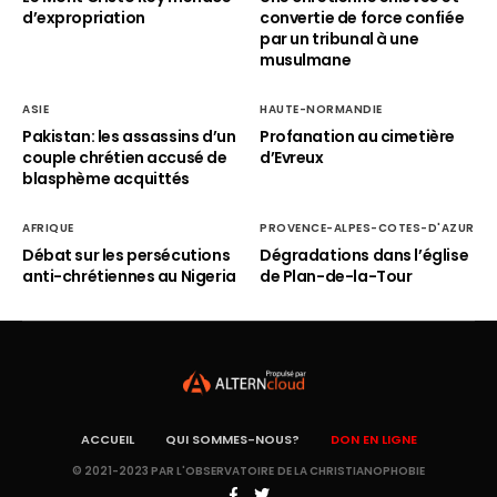
d’expropriation
convertie de force confiée
par un tribunal à une
musulmane
ASIE
HAUTE-NORMANDIE
Pakistan: les assassins d’un
Profanation au cimetière
couple chrétien accusé de
d’Evreux
blasphème acquittés
AFRIQUE
PROVENCE-ALPES-COTES-D'AZUR
Débat sur les persécutions
Dégradations dans l’église
anti-chrétiennes au Nigeria
de Plan-de-la-Tour
ACCUEIL
QUI SOMMES-NOUS?
DON EN LIGNE
© 2021-2023 PAR L'OBSERVATOIRE DE LA CHRISTIANOPHOBIE