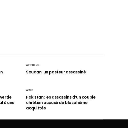
AFRIQUE
an
Soudan: un pasteur assassiné
ASIE
vertie
Pakistan: les assassins d’un couple
al à une
chrétien accusé de blasphème
acquittés