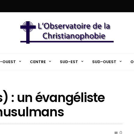
-OUEST
CENTRE
SUD-EST
SUD-OUEST
O
) : un évangéliste
 musulmans
0