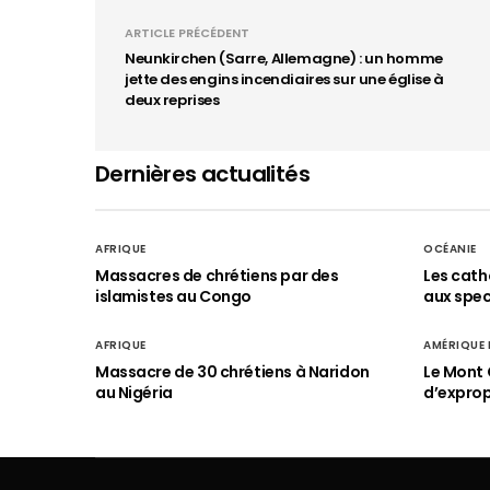
ARTICLE PRÉCÉDENT
Neunkirchen (Sarre, Allemagne) : un homme
jette des engins incendiaires sur une église à
deux reprises
Dernières actualités
AFRIQUE
OCÉANIE
Massacres de chrétiens par des
Les cath
islamistes au Congo
aux spect
AFRIQUE
AMÉRIQUE
Massacre de 30 chrétiens à Naridon
Le Mont 
au Nigéria
d’exprop