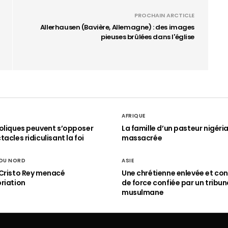
PROCHAIN ARCTICLE
Allerhausen (Bavière, Allemagne) : des images
pieuses brûlées dans l'église
AFRIQUE
oliques peuvent s’opposer
La famille d’un pasteur nigéri
acles ridiculisant la foi
massacrée
 DU NORD
ASIE
Cristo Rey menacé
Une chrétienne enlevée et con
riation
de force confiée par un tribun
musulmane