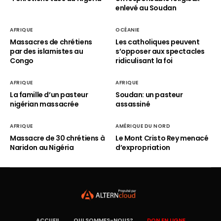
enlevé au Soudan
AFRIQUE
OCÉANIE
Massacres de chrétiens
Les catholiques peuvent
par des islamistes au
s’opposer aux spectacles
Congo
ridiculisant la foi
AFRIQUE
AFRIQUE
La famille d’un pasteur
Soudan: un pasteur
nigérian massacrée
assassiné
AFRIQUE
AMÉRIQUE DU NORD
Massacre de 30 chrétiens à
Le Mont Cristo Rey menacé
Naridon au Nigéria
d’expropriation
ACCUEIL
QUI SOMMES-NOUS?
DON EN LIGNE