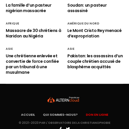
La famille d’un pasteur
Soudan: un pasteur
nigérian massacrée
assassiné
AFRIQUE
AMÉRIQUE DU NORD
Massacre de 30 chrétiens à
Le Mont Cristo Rey menacé
Naridon au Nigéria
d’expropriation
ASIE
ASIE
Une chrétienne enlevée et
Pakistan: les assassins d’un
convertie de force confiée
couple chrétien accusé de
par un tribunal à une
blasphème acquittés
musulmane
ACCUEIL
QUI SOMMES-NOUS?
DON EN LIGNE
© 2021-2023 PAR L'OBSERVATOIRE DE LA CHRISTIANOPHOBIE