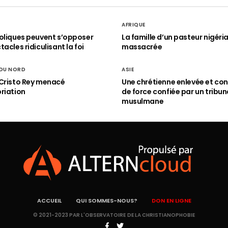
AFRIQUE
oliques peuvent s’opposer
La famille d’un pasteur nigéri
acles ridiculisant la foi
massacrée
 DU NORD
ASIE
Cristo Rey menacé
Une chrétienne enlevée et con
riation
de force confiée par un tribun
musulmane
ACCUEIL
QUI SOMMES-NOUS?
DON EN LIGNE
© 2021-2023 PAR L'OBSERVATOIRE DE LA CHRISTIANOPHOBIE