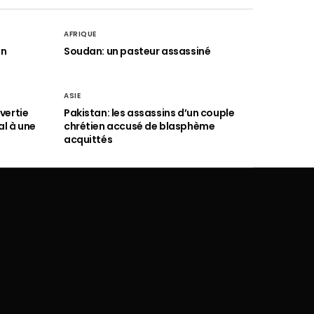
AFRIQUE
an
Soudan: un pasteur assassiné
ASIE
vertie
Pakistan: les assassins d’un couple
al à une
chrétien accusé de blasphème
acquittés