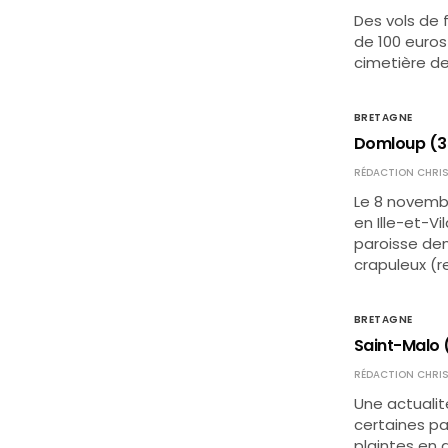
Des vols de 
de 100 euros
cimetière de
BRETAGNE
Domloup (35)
RÉDACTION CHRIS
Le 8 novembr
en Ille-et-Vi
paroisse dem
crapuleux (r
BRETAGNE
Saint-Malo (
RÉDACTION CHRIS
Une actualit
certaines par
plaintes en 