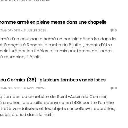
 homme armé en pleine messe dans une chapelle
TIANOPHOBIE
8 JUILLET 2025
0
mé d’un couteau a semé un certain désordre dans la
t François à Rennes le matin du 6 juillet, avant d’être
einturé par les fidèles et remis aux forces de l’ordre.
é roumaine, il était…
 du Cormier (35) : plusieurs tombes vandalisées
TIANOPHOBIE
4 AVRIL 2025
0
q tombes du cimetière de Saint-Aubin du Cormier,
 eu lieu la bataille éponyme en 1488 contre l’armée
t été vandalisées et les objets sur celles-ci éparpillés,
sés, à priori dans la nuit…