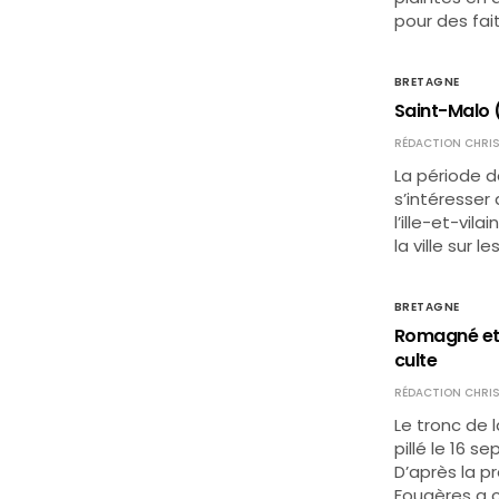
pour des fai
BRETAGNE
Saint-Malo (
RÉDACTION CHRIS
La période d
s’intéresser
l’ille-et-vil
la ville sur l
BRETAGNE
Romagné et F
culte
RÉDACTION CHRIS
Le tronc de 
pillé le 16 s
D’après la pr
Fougères a 