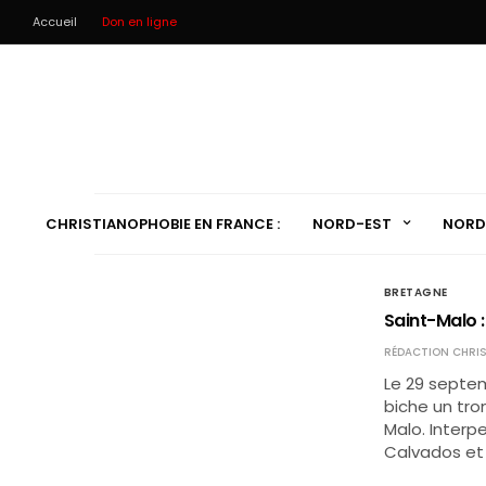
Accueil
Don en ligne
CHRISTIANOPHOBIE EN FRANCE :
NORD-EST
NORD
BRETAGNE
Saint-Malo :
RÉDACTION CHRIS
Le 29 septe
biche un tro
Malo. Interpe
Calvados et 