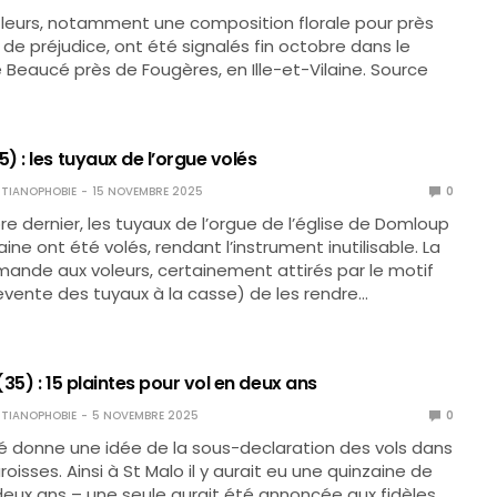
fleurs, notamment une composition florale pour près
 de préjudice, ont été signalés fin octobre dans le
 Beaucé près de Fougères, en Ille-et-Vilaine. Source
 : les tuyaux de l’orgue volés
TIANOPHOBIE
15 NOVEMBRE 2025
0
e dernier, les tuyaux de l’orgue de l’église de Domloup
laine ont été volés, rendant l’instrument inutilisable. La
ande aux voleurs, certainement attirés par le motif
evente des tuyaux à la casse) de les rendre…
35) : 15 plaintes pour vol en deux ans
TIANOPHOBIE
5 NOVEMBRE 2025
0
é donne une idée de la sous-declaration des vols dans
oisses. Ainsi à St Malo il y aurait eu une quinzaine de
deux ans – une seule aurait été annoncée aux fidèles