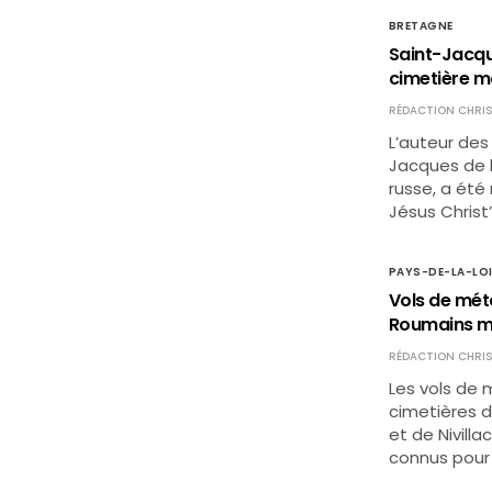
BRETAGNE
Saint-Jacqu
cimetière m
RÉDACTION CHRIS
L’auteur des
Jacques de l
russe, a été
Jésus Christ
PAYS-DE-LA-LO
Vols de mét
Roumains m
RÉDACTION CHRIS
Les vols de 
cimetières d
et de Nivill
connus pour 