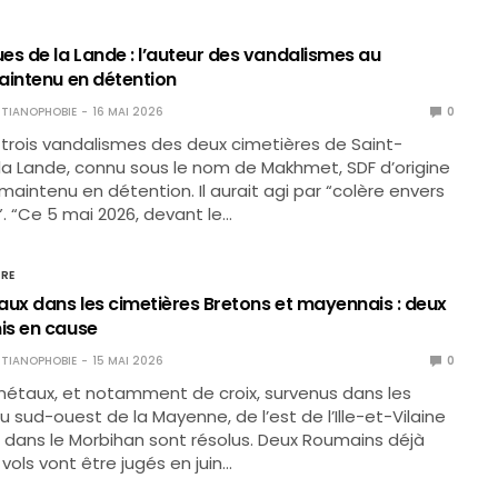
es de la Lande : l’auteur des vandalismes au
aintenu en détention
TIANOPHOBIE
16 MAI 2026
0
 trois vandalismes des deux cimetières de Saint-
a Lande, connu sous le nom de Makhmet, SDF d’origine
 maintenu en détention. Il aurait agi par “colère envers
”. “Ce 5 mai 2026, devant le…
IRE
aux dans les cimetières Bretons et mayennais : deux
is en cause
TIANOPHOBIE
15 MAI 2026
0
métaux, et notamment de croix, survenus dans les
u sud-ouest de la Mayenne, de l’est de l’Ille-et-Vilaine
ac dans le Morbihan sont résolus. Deux Roumains déjà
vols vont être jugés en juin…