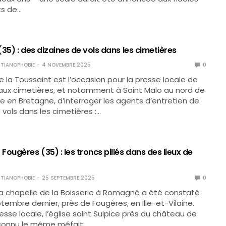
ts de…
35) : des dizaines de vols dans les cimetières
TIANOPHOBIE
4 NOVEMBRE 2025
0
e la Toussaint est l’occasion pour la presse locale de
 aux cimetières, et notamment à Saint Malo au nord de
aine en Bretagne, d’interroger les agents d’entretien de
es vols dans les cimetières :…
ougères (35) : les troncs pillés dans des lieux de
TIANOPHOBIE
25 SEPTEMBRE 2025
0
la chapelle de la Boisserie à Romagné a été constaté
eptembre dernier, près de Fougères, en Ille-et-Vilaine.
esse locale, l’église saint Sulpice près du château de
connu le même méfait…