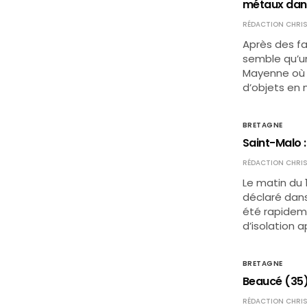
métaux dans
RÉDACTION CHRIS
Après des fai
semble qu’un
Mayenne où 
d’objets en 
BRETAGNE
Saint-Malo :
RÉDACTION CHRIS
Le matin du 1
déclaré dans
été rapideme
d’isolation 
BRETAGNE
Beaucé (35) 
RÉDACTION CHRIS