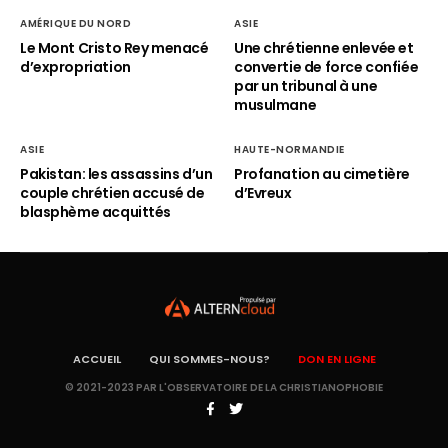
AMÉRIQUE DU NORD
ASIE
Le Mont Cristo Rey menacé
Une chrétienne enlevée et
d’expropriation
convertie de force confiée
par un tribunal à une
musulmane
ASIE
HAUTE-NORMANDIE
Pakistan: les assassins d’un
Profanation au cimetière
couple chrétien accusé de
d’Evreux
blasphème acquittés
ACCUEIL
QUI SOMMES-NOUS?
DON EN LIGNE
© 2021-2023 PAR L'OBSERVATOIRE DE LA CHRISTIANOPHOBIE