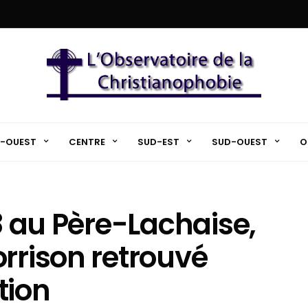
-OUEST
CENTRE
SUD-EST
SUD-OUEST
O
88 au Père-Lachaise,
orrison retrouvé
tion