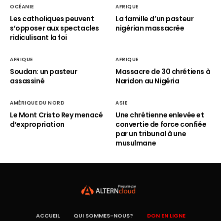
OCÉANIE
AFRIQUE
Les catholiques peuvent
La famille d’un pasteur
s’opposer aux spectacles
nigérian massacrée
ridiculisant la foi
AFRIQUE
AFRIQUE
Soudan: un pasteur
Massacre de 30 chrétiens à
assassiné
Naridon au Nigéria
AMÉRIQUE DU NORD
ASIE
Le Mont Cristo Rey menacé
Une chrétienne enlevée et
d’expropriation
convertie de force confiée
par un tribunal à une
musulmane
ACCUEIL
QUI SOMMES-NOUS?
DON EN LIGNE