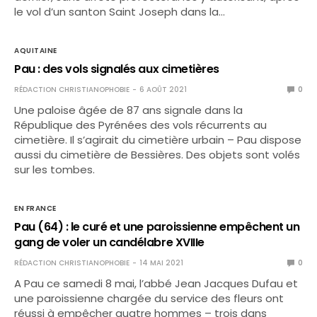
le vol d’un santon Saint Joseph dans la…
AQUITAINE
Pau : des vols signalés aux cimetières
RÉDACTION CHRISTIANOPHOBIE
6 AOÛT 2021
0
Une paloise âgée de 87 ans signale dans la
République des Pyrénées des vols récurrents au
cimetière. Il s’agirait du cimetière urbain – Pau dispose
aussi du cimetière de Bessières. Des objets sont volés
sur les tombes.
EN FRANCE
Pau (64) : le curé et une paroissienne empêchent un
gang de voler un candélabre XVIIIe
RÉDACTION CHRISTIANOPHOBIE
14 MAI 2021
0
A Pau ce samedi 8 mai, l’abbé Jean Jacques Dufau et
une paroissienne chargée du service des fleurs ont
réussi à empêcher quatre hommes – trois dans