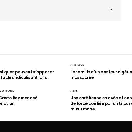
AFRIQUE
oliques peuvent s’opposer
La famille d’un pasteur nigéri
acles ridiculisant la foi
massacrée
 DU NORD
ASIE
Cristo Rey menacé
Une chrétienne enlevée et con
riation
de force confiée par un tribun
musulmane