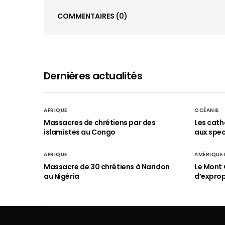
COMMENTAIRES
(0)
Dernières actualités
AFRIQUE
OCÉANIE
Massacres de chrétiens par des
Les cath
islamistes au Congo
aux spect
AFRIQUE
AMÉRIQUE
Massacre de 30 chrétiens à Naridon
Le Mont 
au Nigéria
d’exprop