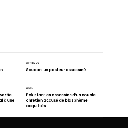
AFRIQUE
an
Soudan: un pasteur assassiné
ASIE
vertie
Pakistan: les assassins d’un couple
al à une
chrétien accusé de blasphème
acquittés