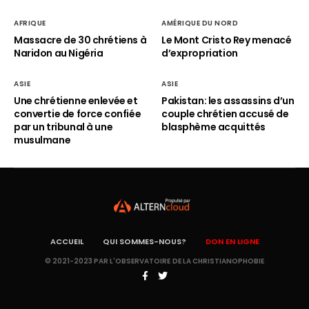
AFRIQUE
AMÉRIQUE DU NORD
Massacre de 30 chrétiens à
Le Mont Cristo Rey menacé
Naridon au Nigéria
d’expropriation
ASIE
ASIE
Une chrétienne enlevée et
Pakistan: les assassins d’un
convertie de force confiée
couple chrétien accusé de
par un tribunal à une
blasphème acquittés
musulmane
ACCUEIL
QUI SOMMES-NOUS?
DON EN LIGNE
© 2021-2023 PAR L'OBSERVATOIRE DE LA CHRISTIANOPHOBIE