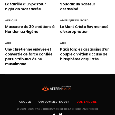
La famille d’un pasteur
Soudan: un pasteur
nigérian massacrée
assassiné
AFRIQUE
AMÉRIQUE DU NORD
Massacre de 30 chrétiens à
Le Mont Cristo Rey menacé
Naridon au Nigéria
d’expropriation
ASIE
ASIE
Une chrétienne enlevée et
Pakistan: les assassins d’un
convertie de force confiée
couple chrétien accusé de
par un tribunal à une
blasphème acquittés
musulmane
ACCUEIL
QUI SOMMES-NOUS?
DON EN LIGNE
© 2021-2023 PAR L'OBSERVATOIRE DE LA CHRISTIANOPHOBIE